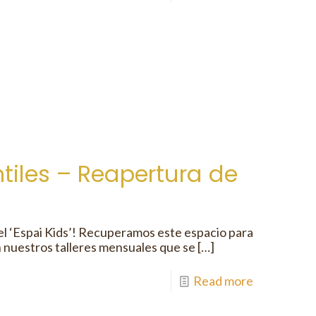
ntiles – Reapertura de
l ‘Espai Kids’! Recuperamos este espacio para
n nuestros talleres mensuales que se
[…]
Read more