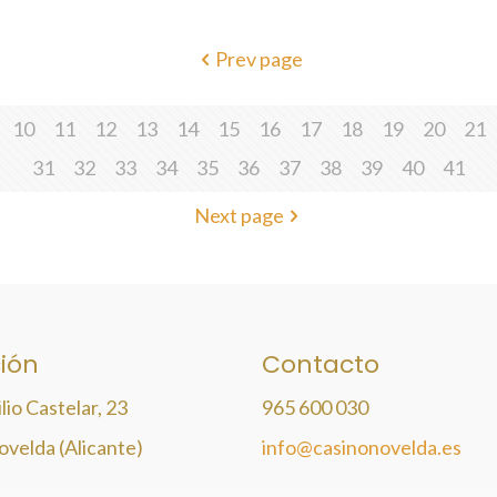
Prev page
10
11
12
13
14
15
16
17
18
19
20
21
31
32
33
34
35
36
37
38
39
40
41
Next page
ción
Contacto
lio Castelar, 23
965 600 030
velda (Alicante)
info@casinonovelda.es