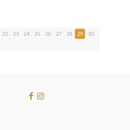
22
23
24
25
26
27
28
29
30