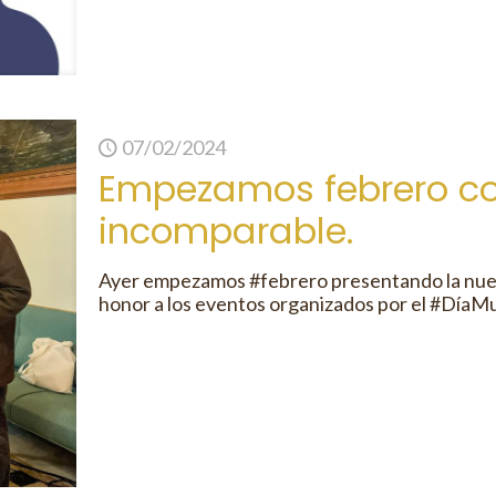
07/02/2024
Empezamos febrero co
incomparable.
Ayer empezamos #febrero presentando la nue
honor a los eventos organizados por el #DíaM