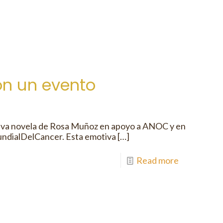
n un evento
va novela de Rosa Muñoz en apoyo a ANOC y en
undialDelCancer. Esta emotiva
[…]
Read more