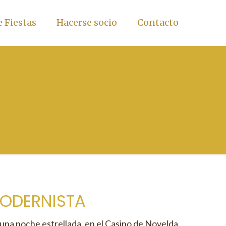
 Fiestas
Hacerse socio
Contacto
ODERNISTA
na noche estrellada, en el Casino de Novelda,