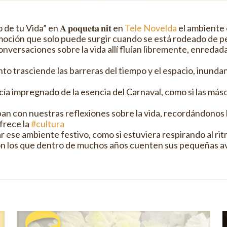
 Vida” en 𝐀 𝐩𝐨𝐪𝐮𝐞𝐭𝐚 𝐧𝐢𝐭 en
Tele Novelda
el ambiente 
 emoción que solo puede surgir cuando se está rodeado de
onversaciones sobre la vida allí fluían libremente, enredada
 trasciende las barreras del tiempo y el espacio, inundan
cía impregnado de la esencia del Carnaval, como si las másc
azaban con nuestras reflexiones sobre la vida, recordándono
ofrece la
#cultura
 ese ambiente festivo, como si estuviera respirando al ri
n los que dentro de muchos años cuenten sus pequeñas av