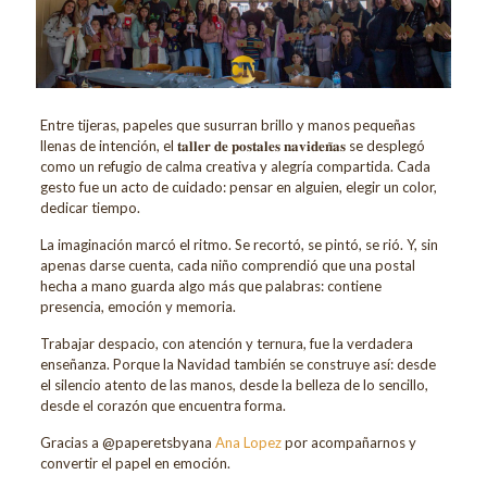
Entre tijeras, papeles que susurran brillo y manos pequeñas
llenas de intención, el 𝐭𝐚𝐥𝐥𝐞𝐫 𝐝𝐞 𝐩𝐨𝐬𝐭𝐚𝐥𝐞𝐬 𝐧𝐚𝐯𝐢𝐝𝐞𝐧̃𝐚𝐬 se desplegó
como un refugio de calma creativa y alegría compartida. Cada
gesto fue un acto de cuidado: pensar en alguien, elegir un color,
dedicar tiempo.
La imaginación marcó el ritmo. Se recortó, se pintó, se rió. Y, sin
apenas darse cuenta, cada niño comprendió que una postal
hecha a mano guarda algo más que palabras: contiene
presencia, emoción y memoria.
Trabajar despacio, con atención y ternura, fue la verdadera
enseñanza. Porque la Navidad también se construye así: desde
el silencio atento de las manos, desde la belleza de lo sencillo,
desde el corazón que encuentra forma.
Gracias a @paperetsbyana
Ana Lopez
por acompañarnos y
convertir el papel en emoción.