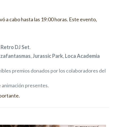
evó a cabo hasta las 19:00 horas. Este evento,
 Retro DJ Set
.
zafantasmas
,
Jurassic Park
,
Loca Academia
reíbles premios donados por los colaboradores del
de animación presentes.
portante.