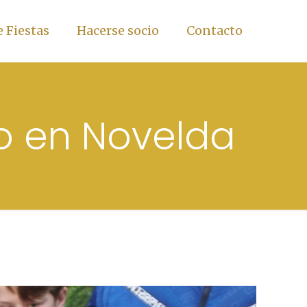
 Fiestas
Hacerse socio
Contacto
o en Novelda