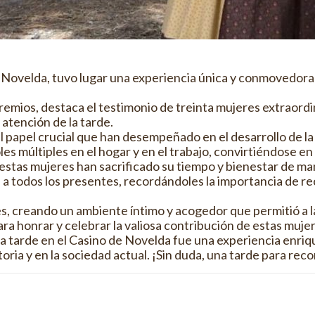
 de Novelda, tuvo lugar una experiencia única y conmovedor
ios, destaca el testimonio de treinta mujeres extraordina
atención de la tarde.
 el papel crucial que han desempeñado en el desarrollo de 
les múltiples en el hogar y en el trabajo, convirtiéndose e
tas mujeres han sacrificado su tiempo y bienestar de maner
 a todos los presentes, recordándoles la importancia de re
ces, creando un ambiente íntimo y acogedor que permitió a 
ra honrar y celebrar la valiosa contribución de estas muje
 la tarde en el Casino de Novelda fue una experiencia enri
oria y en la sociedad actual. ¡Sin duda, una tarde para reco