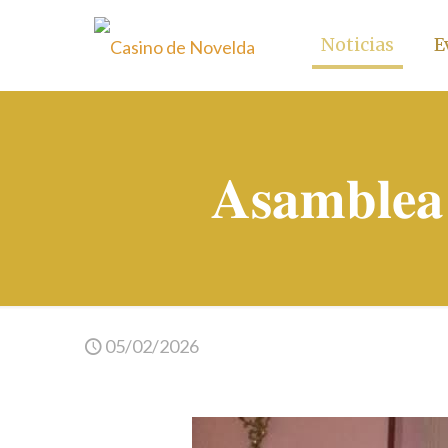
Noticias
E
𝐀𝐬𝐚𝐦𝐛𝐥𝐞𝐚
05/02/2026