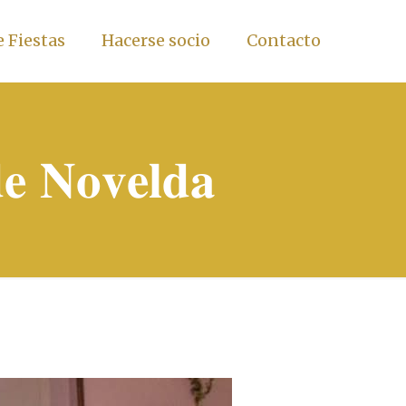
 Fiestas
Hacerse socio
Contacto
𝐞 𝐍𝐨𝐯𝐞𝐥𝐝𝐚