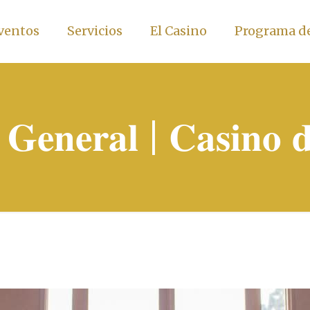
ventos
Servicios
El Casino
Programa de
 𝐆𝐞𝐧𝐞𝐫𝐚𝐥 | 𝐂𝐚𝐬𝐢𝐧𝐨 𝐝