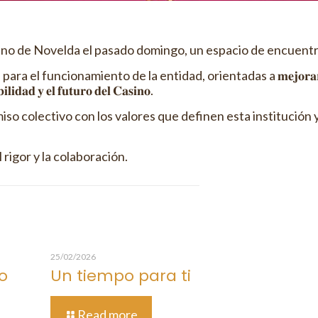
ino de Novelda el pasado domingo, un espacio de encuentr
namiento de la entidad, orientadas a 𝐦𝐞𝐣𝐨𝐫𝐚𝐫 𝐥𝐚 𝐨𝐫𝐠𝐚𝐧𝐢𝐳𝐚
𝐛𝐢𝐥𝐢𝐝𝐚𝐝 𝐲 𝐞𝐥 𝐟𝐮𝐭𝐮𝐫𝐨 𝐝𝐞𝐥 𝐂𝐚𝐬𝐢𝐧𝐨.
o colectivo con los valores que definen esta institución 
rigor y la colaboración.
25/02/2026
o
Un tiempo para ti
Read more