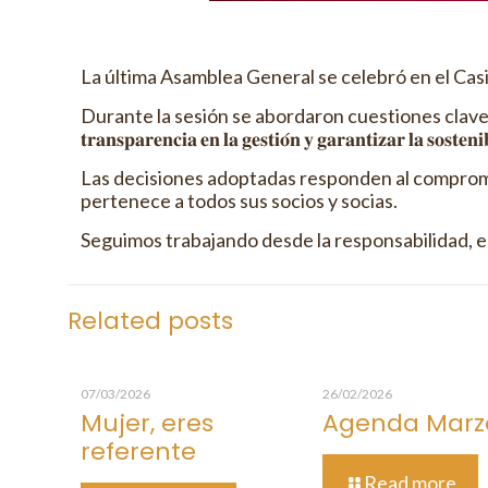
La última Asamblea General se celebró en el Cas
Durante la sesión se abordaron cuestiones clave para el funcio
𝐭𝐫𝐚𝐧𝐬𝐩𝐚𝐫𝐞𝐧𝐜𝐢𝐚 𝐞𝐧 𝐥𝐚 𝐠𝐞𝐬𝐭𝐢𝐨́𝐧 𝐲 𝐠𝐚𝐫𝐚𝐧𝐭𝐢𝐳𝐚𝐫 𝐥𝐚 𝐬𝐨𝐬𝐭𝐞𝐧𝐢
Las decisiones adoptadas responden al compromis
pertenece a todos sus socios y socias.
Seguimos trabajando desde la responsabilidad, el 
Related posts
07/03/2026
26/02/2026
Mujer, eres
Agenda Marz
referente
Read more