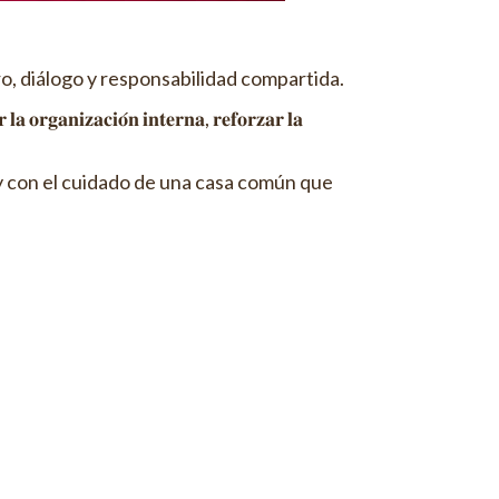
o, diálogo y responsabilidad compartida.
𝐢𝐨́𝐧 𝐢𝐧𝐭𝐞𝐫𝐧𝐚, 𝐫𝐞𝐟𝐨𝐫𝐳𝐚𝐫 𝐥𝐚
y con el cuidado de una casa común que