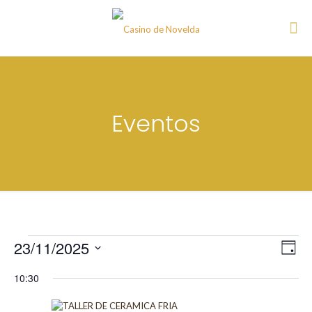
Eventos
Eventos
Nav
23/11/2025
Nav
Día
de
for
de
Seleccionar
vist
10:30
fecha.
de
23/11/2025
vist
Eve